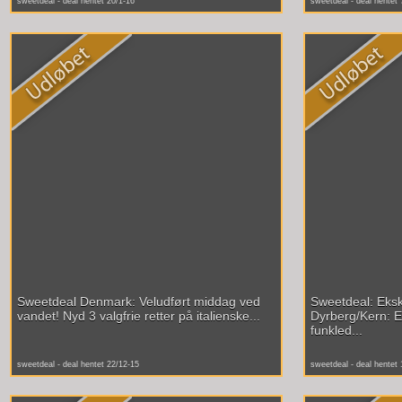
sweetdeal - deal hentet 20/1-16
sweetdeal - deal hentet 
Sweetdeal Denmark: Veludført middag ved
Sweetdeal: Eksk
vandet! Nyd 3 valgfrie retter på italienske...
Dyrberg/Kern: 
funkled...
sweetdeal - deal hentet 22/12-15
sweetdeal - deal hentet 