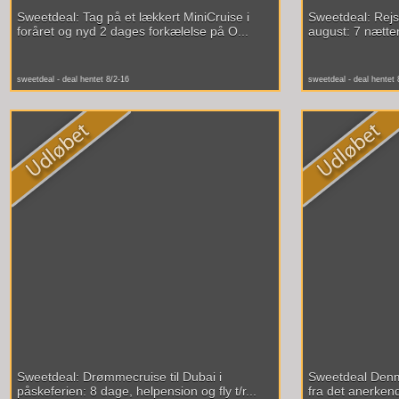
Sweetdeal: Tag på et lækkert MiniCruise i
Sweetdeal: Rejs t
foråret og nyd 2 dages forkælelse på O...
august: 7 nætter
sweetdeal - deal hentet 8/2-16
sweetdeal - deal hentet 
Sweetdeal: Drømmecruise til Dubai i
Sweetdeal Denma
påskeferien: 8 dage, helpension og fly t/r...
fra det anerkend