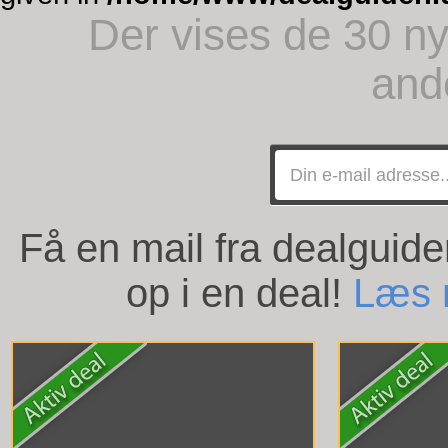
Der vises de 30 ny
and
Få en mail fra dealguid
op i en deal!
Læs 