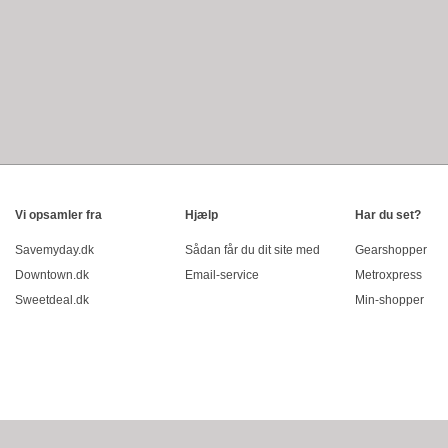
Vi opsamler fra
Hjælp
Har du set?
Savemyday.dk
Sådan får du dit site med
Gearshopper
Downtown.dk
Email-service
Metroxpress
Sweetdeal.dk
Min-shopper