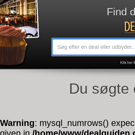
Find 
Klik her 
Du søgte 
Warning
: mysql_numrows() expect
given in
/home/www/dealguiden.