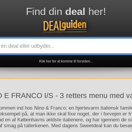
Find din
deal
her!
Klik her for at komme til forsiden...
E FRANCO I/S - 3 retters menu med v
kommen ind hos Nino & Franco; en hjertevarm italiensk fam
eksempel på, at man ikke skal fixe noget, der i forvejen er f
end en af Københavns ældste italienere, og har igennem de s
 af smag på tallerkenen. Med dagens Sweetdeal kan du besøg