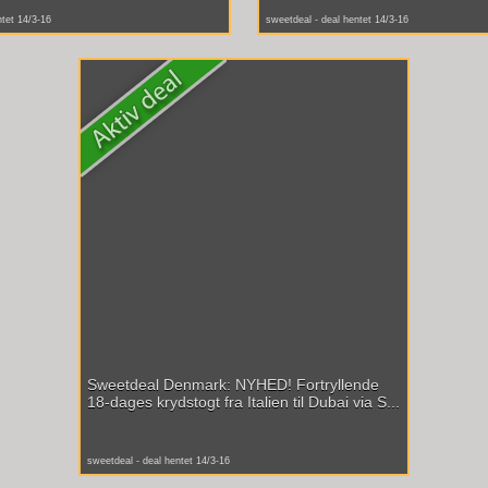
ntet 14/3-16
sweetdeal - deal hentet 14/3-16
Sweetdeal Denmark: NYHED! Fortryllende
18-dages krydstogt fra Italien til Dubai via S...
sweetdeal - deal hentet 14/3-16