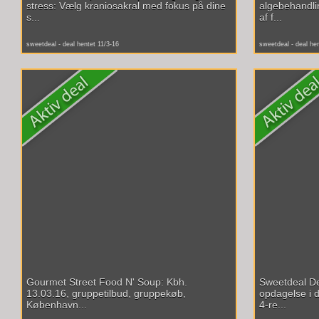
stress: Vælg kraniosakral med fokus på dine
algebehandli
s...
af f...
sweetdeal - deal hentet 11/3-16
sweetdeal - deal he
Gourmet Street Food N' Soup: Kbh.
Sweetdeal De
13.03.16, gruppetilbud, gruppekøb,
opdagelse i 
København...
4-re...