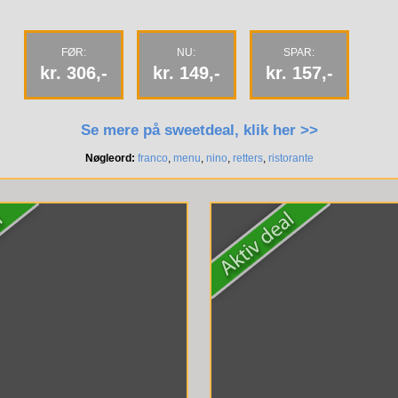
FØR:
NU:
SPAR:
kr. 306,-
kr. 149,-
kr. 157,-
Se mere på sweetdeal, klik her >>
Nøgleord:
franco
,
menu
,
nino
,
retters
,
ristorante