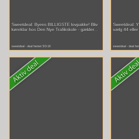
Sweetdeal: Byens BILLIGSTE lovpakke! Bliv
Sweetdeal: Y
køreklar hos Den Nye Trafikskole - gælder...
vælg 44 eller 
sweetdeal - deal hentet 5/3-16
sweetdeal - deal he