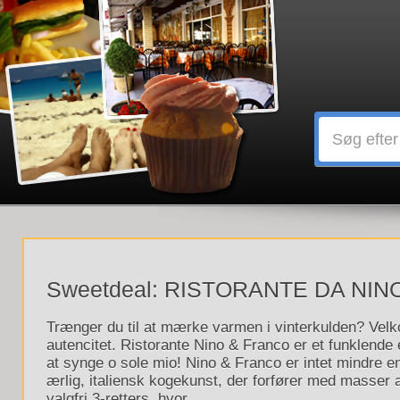
Sweetdeal: RISTORANTE DA NINO 
Trænger du til at mærke varmen i vinterkulden? Vel
autencitet. Ristorante Nino & Franco er et funklende 
at synge o sole mio! Nino & Franco er intet mindre 
ærlig, italiensk kogekunst, der forfører med masser
valgfri 3-retters, hvor...