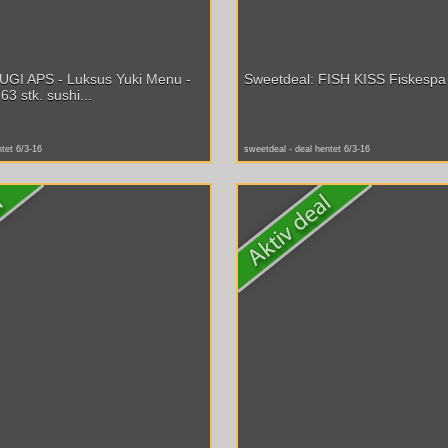
UGI APS - Luksus Yuki Menu -
Sweetdeal: FISH KISS Fiskespa 
63 stk. sushi...
ntet 6/3-16
sweetdeal - deal hentet 6/3-16