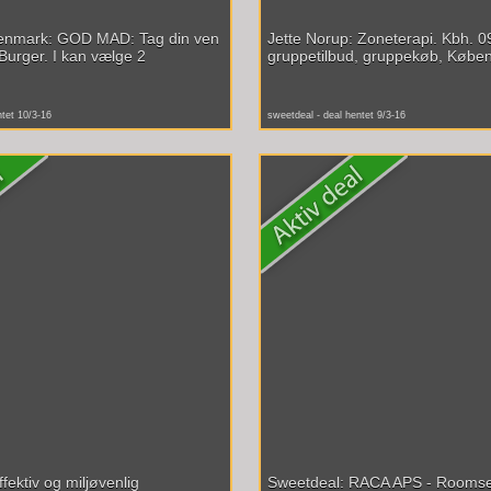
enmark: GOD MAD: Tag din ven
Jette Norup: Zoneterapi. Kbh. 0
Burger. I kan vælge 2
gruppetilbud, gruppekøb, Køben
ntet 10/3-16
sweetdeal - deal hentet 9/3-16
fektiv og miljøvenlig
Sweetdeal: RACA APS - Roomser