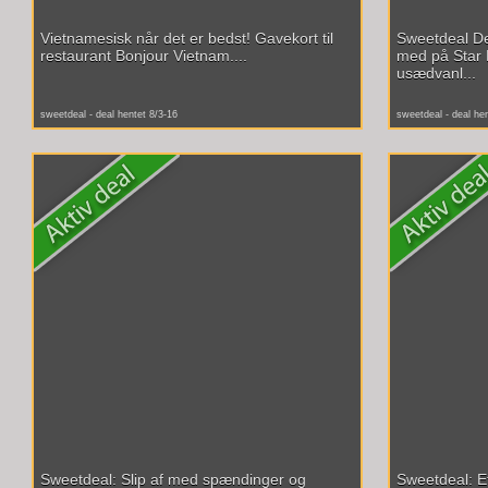
Vietnamesisk når det er bedst! Gavekort til
Sweetdeal D
restaurant Bonjour Vietnam....
med på Star 
usædvanl...
sweetdeal - deal hentet 8/3-16
sweetdeal - deal he
Sweetdeal: Slip af med spændinger og
Sweetdeal: Ef