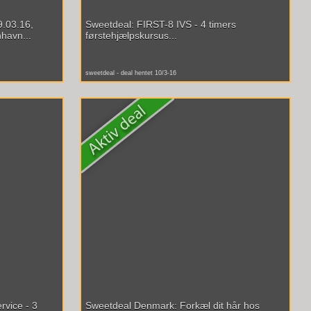
9.03.16,
Sweetdeal: FIRST-8 IVS - 4 timers
havn...
førstehjælpskursus...
sweetdeal - deal hentet 10/3-16
vice - 3
Sweetdeal Denmark: Forkæl dit hår hos