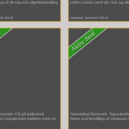
ng af dit tag m/u algebehandling
retters menu med div. fisk og vild
ntet 11/3-16
sweetdeal - deal hentet 12/3-16
nmark: Gå på kulinarisk
Sweetdeal Denmark: Tapasbuffe
det nepalesiske køkken med en
Amor ved bestilling af minimum 6