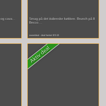
og cava...
Smag på det italienske køkken. Brunch på ll
Becco....
sweetdeal - deal hentet 8/3-16