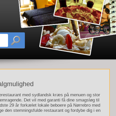
algmulighed
ilerestaurant med sydlandsk kræs på menuen og stor
remragende. Det vil med garanti få dine smagsløg til
idste 29 år forkælet lokale beboere på Nørrebro med
e den stemningsfulde restaurant og fordybe dig i en