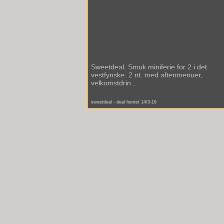
Sweetdeal: Smuk miniferie for 2 i det
vestfynske: 2 nt. med aftenmenuer,
velkomstdrin...
sweetdeal - deal hentet 14/3-16