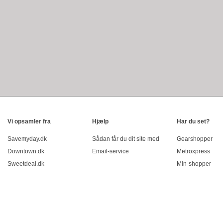
Vi opsamler fra
Hjælp
Har du set?
Savemyday.dk
Sådan får du dit site med
Gearshopper
Downtown.dk
Email-service
Metroxpress
Sweetdeal.dk
Min-shopper