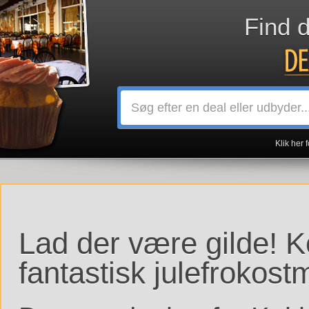
Find 
Klik her 
Lad der være gilde! 
fantastisk julefrokost