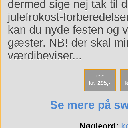
dermed sige nej tak til
julefrokost-forberedelse
kan du nyde festen og
gæster. NB! der skal m
værdibeviser...
FØR:
kr. 295,-
k
Se mere på swe
Nøgleord:
k