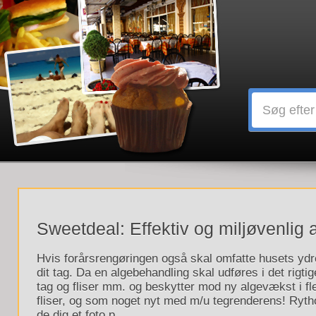
Sweetdeal: Effektiv og miljøvenlig a
Hvis forårsrengøringen også skal omfatte husets ydre,
dit tag. Da en algebehandling skal udføres i det rigtig
tag og fliser mm. og beskytter mod ny algevækst i fl
fliser, og som noget nyt med m/u tegrenderens! Rythol
de dig et foto p...