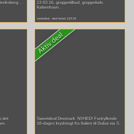
eriksberg...
13.03.16, gruppetilbud, gruppekøb,
København...
sweetdeal - deal hentet 13/3-16
i det
Sweetdeal Denmark: NYHED! Fortryllende
er,
18-dages krydstogt fra Italien til Dubai via S...