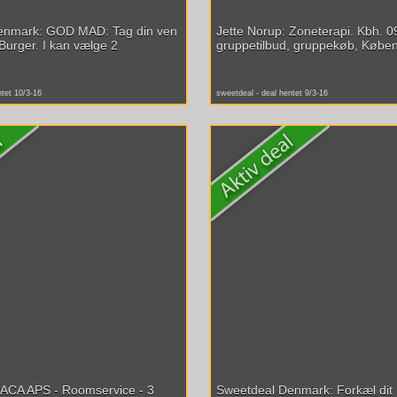
enmark: GOD MAD: Tag din ven
Jette Norup: Zoneterapi. Kbh. 0
Burger. I kan vælge 2
gruppetilbud, gruppekøb, Køben
ntet 10/3-16
sweetdeal - deal hentet 9/3-16
ACA APS - Roomservice - 3
Sweetdeal Denmark: Forkæl dit 