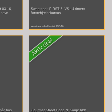
9.03.16,
Sweetdeal: FIRST-8 IVS - 4 timers
havn...
førstehjælpskursus...
sweetdeal - deal hentet 10/3-16
hår hos
Gourmet Street Food N' Soup: Kbh.