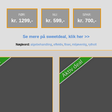
FØR:
NU:
SPAR:
kr. 1299,-
kr. 599,-
kr. 700,-
Se mere på sweetdeal, klik her >>
Nøgleord:
algebehandling
,
effektiv
,
fliser
,
miljøvenlig
,
rytholt