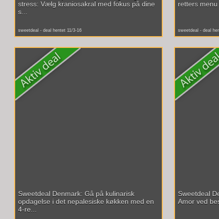
stress: Vælg kraniosakral med fokus på dine
retters menu m
s...
sweetdeal - deal hentet 11/3-16
sweetdeal - deal he
Sweetdeal Denmark: Gå på kulinarisk
Sweetdeal De
opdagelse i det nepalesiske køkken med en
Amor ved best
4-re...