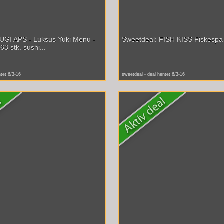
UGI APS - Luksus Yuki Menu -
Sweetdeal: FISH KISS Fiskespa 
63 stk. sushi...
ntet 6/3-16
sweetdeal - deal hentet 6/3-16