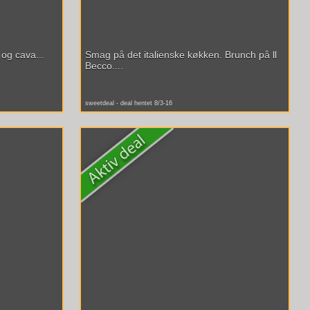
og cava...
Smag på det italienske køkken. Brunch på ll
Becco....
sweetdeal - deal hentet 8/3-16