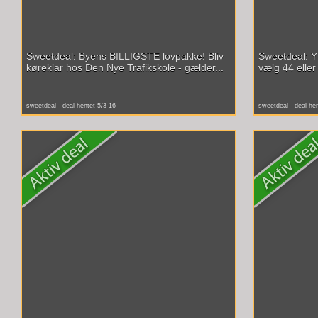
Sweetdeal: Byens BILLIGSTE lovpakke! Bliv
Sweetdeal: Y
køreklar hos Den Nye Trafikskole - gælder...
vælg 44 eller 
sweetdeal - deal hentet 5/3-16
sweetdeal - deal he