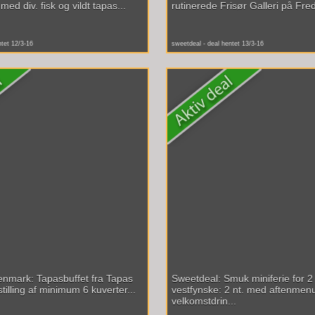
ed div. fisk og vildt tapas...
rutinerede Frisør Galleri på Fred
ntet 12/3-16
sweetdeal - deal hentet 13/3-16
nmark: Tapasbuffet fra Tapas
Sweetdeal: Smuk miniferie for 2 
illing af minimum 6 kuverter...
vestfynske: 2 nt. med aftenmenu
velkomstdrin...