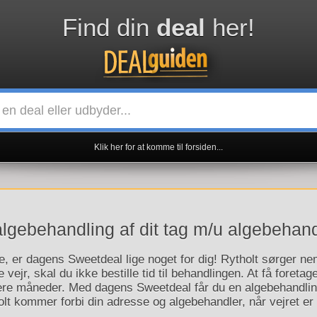
Find din
deal
her!
Klik her for at komme til forsiden...
lgebehandling af dit tag m/u algebehandli
 er dagens Sweetdeal lige noget for dig! Rytholt sørger neml
e vejr, skal du ikke bestille tid til behandlingen. At få foret
ere måneder. Med dagens Sweetdeal får du en algebehandling
t kommer forbi din adresse og algebehandler, når vejret er t