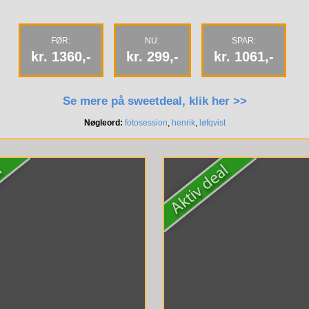
FØR:
NU:
SPAR:
kr. 1360,-
kr. 299,-
kr. 1061,-
Se mere på sweetdeal, klik her >>
Nøgleord:
fotosession
,
henrik
,
løfqvist