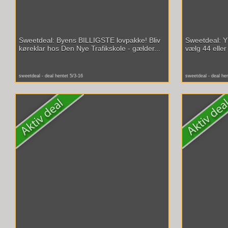
Sweetdeal: Byens BILLIGSTE lovpakke! Bliv
Sweetdeal: Y
køreklar hos Den Nye Trafikskole - gælder...
vælg 44 eller 
sweetdeal - deal hentet 5/3-16
sweetdeal - deal he