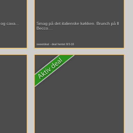
og cava...
Smag på det italienske køkken. Brunch på ll
Becco....
sweetdeal - deal hentet 8/3-16