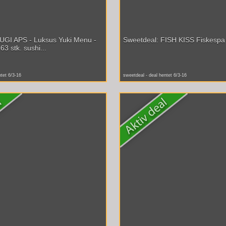
UGI APS - Luksus Yuki Menu -
Sweetdeal: FISH KISS Fiskespa 
63 stk. sushi...
ntet 6/3-16
sweetdeal - deal hentet 6/3-16