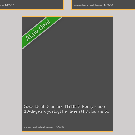
ntet 14/3-16
sweetdeal - deal hentet 14/3-16
Sweetdeal Denmark: NYHED! Fortryllende
18-dages krydstogt fra Italien til Dubai via S...
sweetdeal - deal hentet 14/3-16