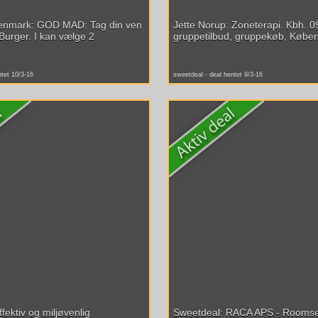
enmark: GOD MAD: Tag din ven
Jette Norup: Zoneterapi. Kbh. 0
Burger. I kan vælge 2
gruppetilbud, gruppekøb, Køben
ntet 10/3-16
sweetdeal - deal hentet 9/3-16
fektiv og miljøvenlig
Sweetdeal: RACA APS - Roomser