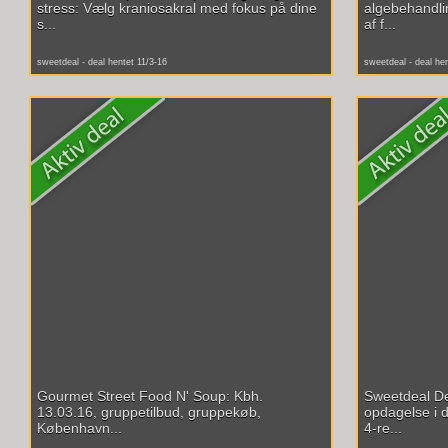
stress: Vælg kraniosakral med fokus på dine
algebehandli
s...
af f...
sweetdeal - deal hentet 11/3-16
sweetdeal - deal he
Gourmet Street Food N' Soup: Kbh.
Sweetdeal De
13.03.16, gruppetilbud, gruppekøb,
opdagelse i 
København...
4-re...