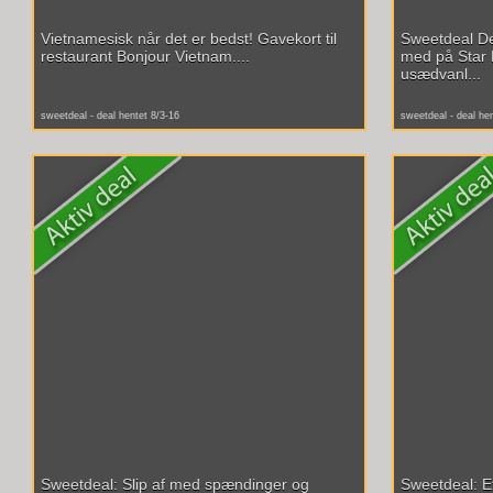
Vietnamesisk når det er bedst! Gavekort til
Sweetdeal D
restaurant Bonjour Vietnam....
med på Star 
usædvanl...
sweetdeal - deal hentet 8/3-16
sweetdeal - deal he
Sweetdeal: Slip af med spændinger og
Sweetdeal: Ef