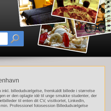
benhavn
nkl. billedudvælgelse, fremkaldt billede i størrelse
en er den oplagte idé til unge smukke studenter, der
tbilleder til enten dit CV, visitkortet, LinkedIn,
min. Professionel fotosession Billedudvælgelse