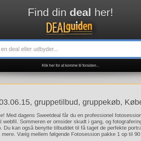
Find din
deal
her!
Klik her for at komme til forsiden...
 03.06.15, gruppetilbud, gruppekøb, Kø
e! Med dagens Sweetdeal får du en professionel fotosession i
 webfil. Sommeren er omsider skudt i gang, og fotografering
p. Du kan også benytte tilbuddet til få taget de perfekte portræ
mere. Vælg mellem følgende Fotosession pakke 1 op til 90 