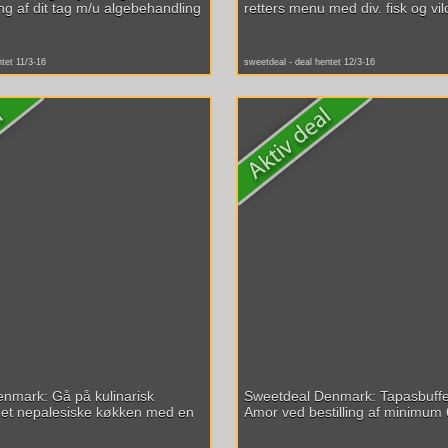
ng af dit tag m/u algebehandling
retters menu med div. fisk og vild
ntet 11/3-16
sweetdeal - deal hentet 12/3-16
nmark: Gå på kulinarisk
Sweetdeal Denmark: Tapasbuffe
det nepalesiske køkken med en
Amor ved bestilling af minimum 6