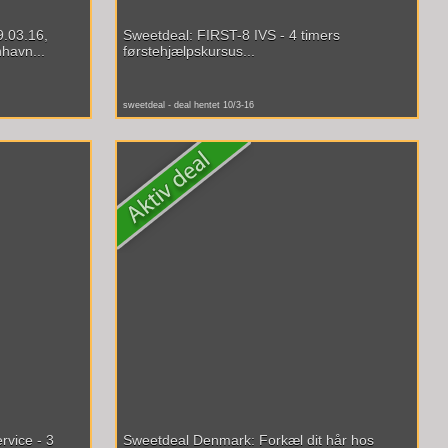
9.03.16,
Sweetdeal: FIRST-8 IVS - 4 timers
havn...
førstehjælpskursus...
sweetdeal - deal hentet 10/3-16
vice - 3
Sweetdeal Denmark: Forkæl dit hår hos