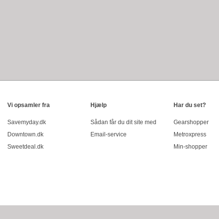
Vi opsamler fra
Hjælp
Har du set?
Savemyday.dk
Sådan får du dit site med
Gearshopper
Downtown.dk
Email-service
Metroxpress
Sweetdeal.dk
Min-shopper