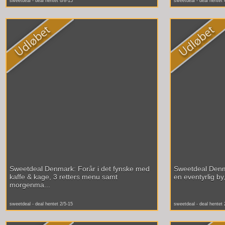
sweetdeal - deal hentet 6/8-15
sweetdeal - deal hentet 
Sweetdeal Denmark: Forår i det fynske med
Sweetdeal Denm
kaffe & kage, 3 retters menu samt
en eventyrlig by
morgenma...
sweetdeal - deal hentet 2/5-15
sweetdeal - deal hentet 