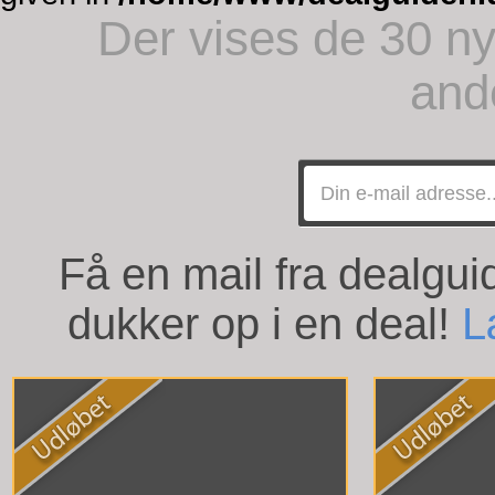
Der vises de 30 ny
and
Få en mail fra dealgu
dukker op i en deal!
L