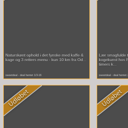
Naturskønt ophold i det fynske med kaffe &
Lær smagfulde tr
kage og 3 retters menu - kun 10 km fra Od...
kogekunst hos R
timers k...
sweetdeal - deal hentet 1/3-16
sweetdeal - deal hentet 