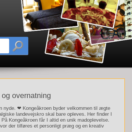
g og overnatning
an nyde. ❤ Kongeåkroen byder velkommen til ægte
giske landevejskro skal bare opleves. Her finder I
. På Kongeåkroen får I altid en unik madoplevelse.
or der tilføres et personligt præg og en kreativ