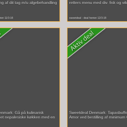
ng af dit tag m/u algebehandling
retters menu med div. fisk og vild
ntet 11/3-16
sweetdeal - deal hentet 12/3-16
nmark: Gå på kulinarisk
Sweetdeal Denmark: Tapasbuffe
det nepalesiske køkken med en
Amor ved bestilling af minimum 6