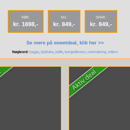
FØR:
NU:
SPAR:
kr. 1698,-
kr. 849,-
kr. 849,-
Se mere på sweetdeal, klik her >>
Nøgleord:
hygge
,
idylliske
,
kaffe
,
kongeåkroen
,
overnatning
,
retters