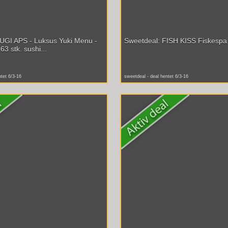
UGI APS - Luksus Yuki Menu -
Sweetdeal: FISH KISS Fiskespa 
63 stk. sushi...
ntet 6/3-16
sweetdeal - deal hentet 6/3-16