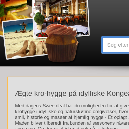
Ægte kro-hygge på idylliske Kongeå
Med dagens Sweetdeal har du muligheden for at giv
krohygge i idylliske og naturskønne omgivelser, hvo
smil, historie og masser af hjemlig hygge - Et oplag
Maden bliver tilberedt fra bunden af sæsonens råvarer
anretning. Og der er altid mad nok på tallerkene...