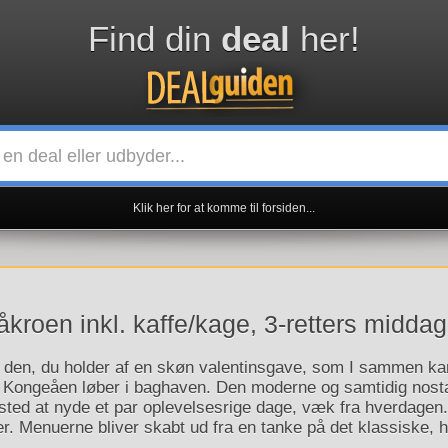
Find din
deal
her!
Klik her for at komme til forsiden...
kroen inkl. kaffe/kage, 3-retters midda
e den, du holder af en skøn valentinsgave, som I sammen k
r Kongeåen løber i baghaven. Den moderne og samtidig nostal
t sted at nyde et par oplevelsesrige dage, væk fra hverdagen
. Menuerne bliver skabt ud fra en tanke på det klassiske, hv