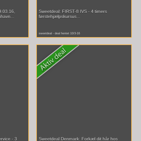
9.03.16,
Sweetdeal: FIRST-8 IVS - 4 timers
havn...
førstehjælpskursus...
sweetdeal - deal hentet 10/3-16
vice - 3
Sweetdeal Denmark: Forkæl dit hår hos