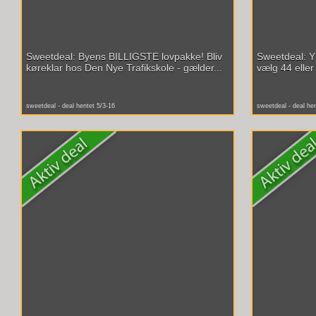
Sweetdeal: Byens BILLIGSTE lovpakke! Bliv
Sweetdeal: Y
køreklar hos Den Nye Trafikskole - gælder...
vælg 44 eller 
sweetdeal - deal hentet 5/3-16
sweetdeal - deal he