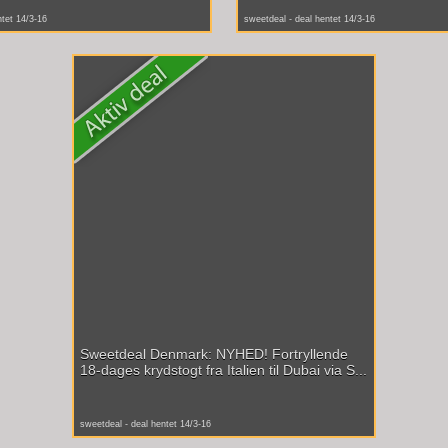
ntet 14/3-16
sweetdeal - deal hentet 14/3-16
Sweetdeal Denmark: NYHED! Fortryllende
18-dages krydstogt fra Italien til Dubai via S...
sweetdeal - deal hentet 14/3-16