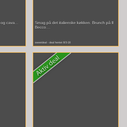
og cava...
Smag på det italienske køkken. Brunch på ll
Becco....
sweetdeal - deal hentet 8/3-16