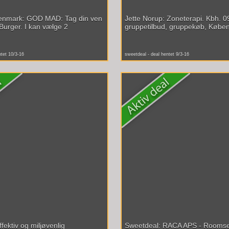
enmark: GOD MAD: Tag din ven
Jette Norup: Zoneterapi. Kbh. 0
Burger. I kan vælge 2
gruppetilbud, gruppekøb, Køben
ntet 10/3-16
sweetdeal - deal hentet 9/3-16
fektiv og miljøvenlig
Sweetdeal: RACA APS - Roomser