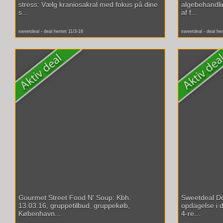
stress: Vælg kraniosakral med fokus på dine
algebehandli
s...
af f...
sweetdeal - deal hentet 11/3-16
sweetdeal - deal he
Gourmet Street Food N' Soup: Kbh.
Sweetdeal De
13.03.16, gruppetilbud, gruppekøb,
opdagelse i 
København...
4-re...