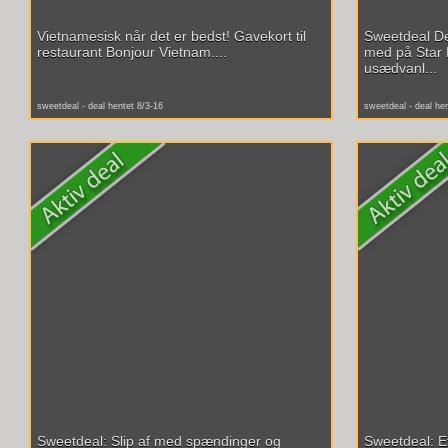
Vietnamesisk når det er bedst! Gavekort til
Sweetdeal D
restaurant Bonjour Vietnam....
med på Star 
usædvanl...
sweetdeal - deal hentet 8/3-16
sweetdeal - deal he
Sweetdeal: Slip af med spændinger og
Sweetdeal: Ef